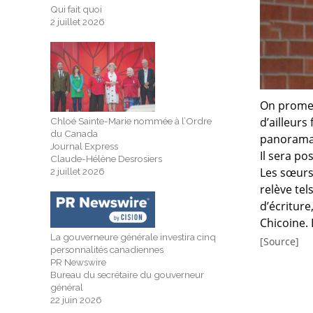
Qui fait quoi
2 juillet 2026
On promet
d’ailleurs
Chloé Sainte-Marie nommée à l’Ordre
du Canada
panorama 
Journal Express
Il sera po
Claude-Hélène Desrosiers
Les sœurs 
2 juillet 2026
relève te
d’écritur
Chicoine. 
La gouverneure générale investira cinq
[Source]
personnalités canadiennes
PR Newswire
Bureau du secrétaire du gouverneur
général
22 juin 2026