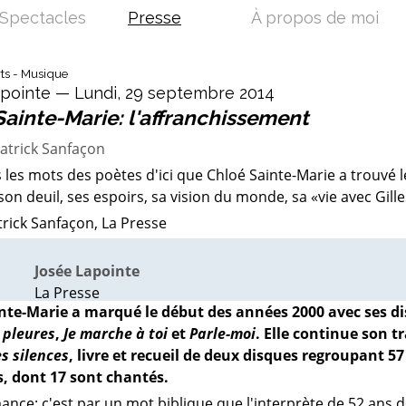
Spectacles
Presse
À propos de moi
rts - Musique
pointe — Lundi, 29 septembre 2014
Sainte-Marie: l'affranchissement
s les mots des poètes d'ici que Chloé Sainte-Marie a trouvé
 son deuil, ses espoirs, sa vision du monde, sa «vie avec Gille
trick Sanfaçon, La Presse
Josée Lapointe
La Presse
nte-Marie a marqué le début des années 2000 avec ses d
u pleures
,
Je marche à toi
et
Parle-moi
. Elle continue son 
s silences
, livre et recueil de deux disques regroupant 57
, dont 17 sont chantés.
ce: c'est par un mot biblique que l'interprète de 52 ans dé