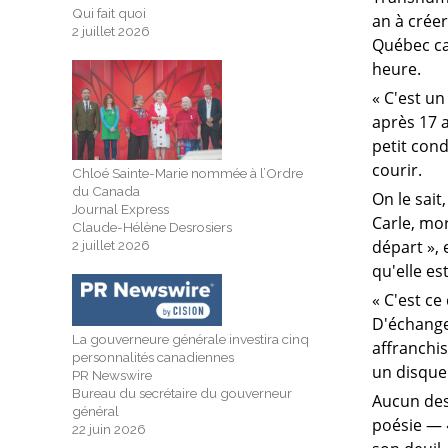
Qui fait quoi
an à créer
2 juillet 2026
Québec ca
heure.
« C'est u
après 17 a
petit con
courir.
Chloé Sainte-Marie nommée à l’Ordre
du Canada
On le sait
Journal Express
Carle, mor
Claude-Hélène Desrosiers
départ », 
2 juillet 2026
qu'elle es
« C'est ce
D'échanger
La gouverneure générale investira cinq
affranchis
personnalités canadiennes
un disque 
PR Newswire
Bureau du secrétaire du gouverneur
Aucun des
général
poésie — «
22 juin 2026