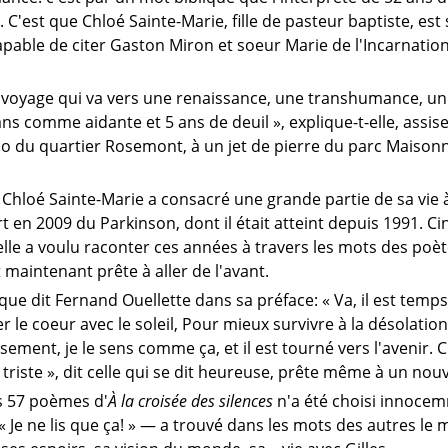
. C'est que Chloé Sainte-Marie, fille de pasteur baptiste, e
pable de citer Gaston Miron et soeur Marie de l'Incarnation
n voyage qui va vers une renaissance, une transhumance, 
ns comme aidante et 5 ans de deuil », explique-t-elle, assise
do du quartier Rosemont, à un jet de pierre du parc Maison
, Chloé Sainte-Marie a consacré une grande partie de sa vie 
t en 2009 du Parkinson, dont il était atteint depuis 1991. C
elle a voulu raconter ces années à travers les mots des poèt
t maintenant prête à aller de l'avant.
 que dit Fernand Ouellette dans sa préface: « Va, il est temps 
 le coeur avec le soleil, Pour mieux survivre à la désolation
sement, je le sens comme ça, et il est tourné vers l'avenir. 
triste », dit celle qui se dit heureuse, prête même à un nou
 57 poèmes d'
À la croisée des silences
n'a été choisi innocem
 Je ne lis que ça! » — a trouvé dans les mots des autres le 