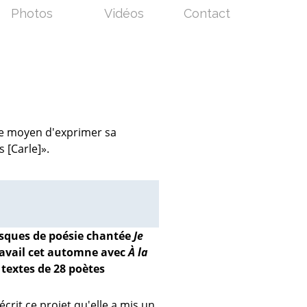
Photos
Vidéos
Contact
 le moyen d'exprimer sa
s [Carle]».
isques de poésie chantée
Je
travail cet automne avec
À la
 textes de 28 poètes
crit ce projet qu'elle a mis un