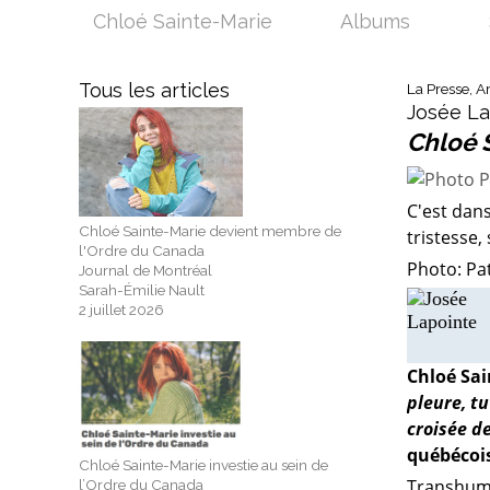
Chloé Sainte-Marie
Albums
Tous les articles
La Presse, A
Josée La
Chloé 
C'est dan
Chloé Sainte-Marie devient membre de
tristesse,
l'Ordre du Canada
Photo: Pa
Journal de Montréal
Sarah-Émilie Nault
2 juillet 2026
Chloé Sai
pleure, t
croisée de
québécois
Chloé Sainte-Marie investie au sein de
Transhuman
l’Ordre du Canada